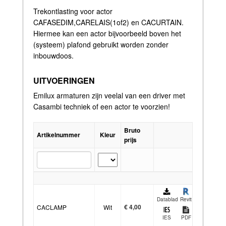
Trekontlasting voor actor
CAFASEDIM,CARELAIS(1of2) en CACURTAIN.
Hiermee kan een actor bijvoorbeeld boven het
(systeem) plafond gebruikt worden zonder
inbouwdoos.
UITVOERINGEN
Emilux armaturen zijn veelal van een driver met
Casambi techniek of een actor te voorzien!
Bruto
Artikelnummer
Kleur
prijs
Datablad
Revit
€
4,00
CACLAMP
Wit
IES
PDF