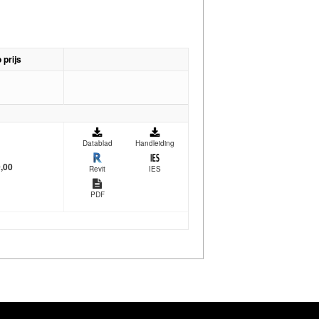
 prijs
Datablad
Handleiding
,00
Revit
IES
PDF