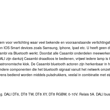
eem voor verlichting waar veel bekende en vooraanstaande verlichting
en IOS Smart devices zoals Samsung, Iphone, Ipad etc. U heeft geen d
sambi via Bluetooth werkt. Doordat alle Casambi onderdelen meewerke
 zijn dankzij Casambi draadloos te bedienen, vrijwel iedere lamp is te
e astronomische klok. De Casambi bluetooth actoren zijn herkenbaar in 
andere componenten die het bluetooth signaal vanuit het netwerk omzet
ns bediend worden middels pulsdrukkers, veelal in combinatie met ei
ng. DALI DT6, DT8 TW, DT8 XY, DT8 RGBW, 0-10V. Relais 5A. DALI bus