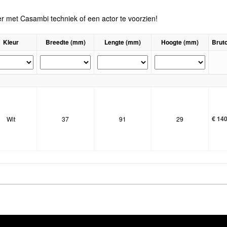
er met Casambi techniek of een actor te voorzien!
Kleur
Breedte (mm)
Lengte (mm)
Hoogte (mm)
Bruto
€
140
Wit
37
91
29