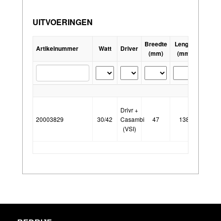
UITVOERINGEN
Breedte
Lengte
Hoogt
Artikelnummer
Watt
Driver
(mm)
(mm)
(mm)
Drivr +
20003829
30/42
Casambi
47
138
30
(VSI)