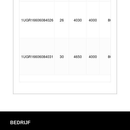
1UGR16606084026
26
4030
4000
80°
E
1UGR16606084031
30
4650
4000
80°
E
BEDRIJF