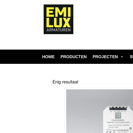
Skip
to
content
HOME
PRODUCTEN
PROJECTEN
S
Enig resultaat
Dit
product
heeft
meerdere
variaties.
Deze
optie