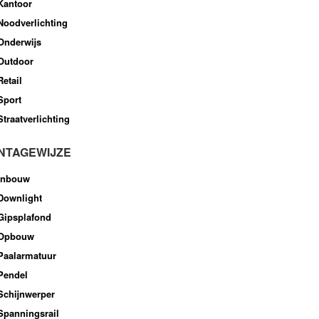
Kantoor
Noodverlichting
Onderwijs
Outdoor
Retail
Sport
Straatverlichting
NTAGEWIJZE
Inbouw
Downlight
Gipsplafond
Opbouw
Paalarmatuur
Pendel
Schijnwerper
Spanningsrail