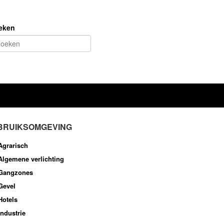
eken
BRUIKSOMGEVING
Agrarisch
Algemene verlichting
Gangzones
Gevel
Hotels
Industrie