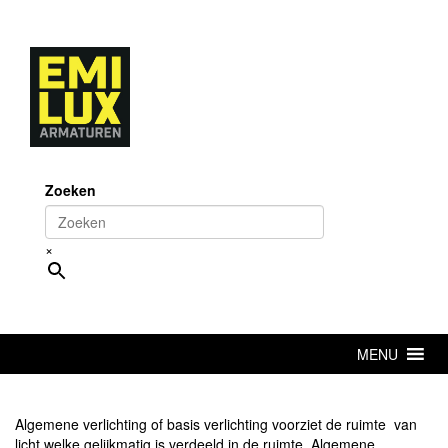
Skip
to
content
Zoeken
×
MENU
Algemene verlichting of basis verlichting voorziet de ruimte van
licht welke gelijkmatig is verdeeld in de ruimte. Algemene