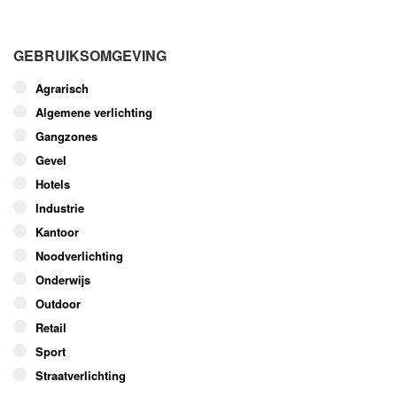
product
heeft
meerdere
GEBRUIKSOMGEVING
variaties.
Deze
Agrarisch
optie
Algemene verlichting
kan
Gangzones
gekozen
worden
Gevel
op
Hotels
de
Industrie
productpagina
Kantoor
Noodverlichting
Onderwijs
Outdoor
Retail
Sport
Straatverlichting