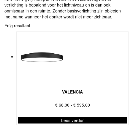
verlichting is bepalend voor het lichtniveau en is dan ook
onmisbaar in een ruimte. Zonder basisverlichting zijn objecten
met name wanneer het donker wordt niet meer zichtbaar.
Enig resultaat
VALENCIA
Prijsklasse:
€
68,00
-
€
595,00
€ 68,00
tot
Lees verder
€ 595,00
Dit