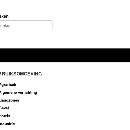
eken
BRUIKSOMGEVING
Agrarisch
Algemene verlichting
Gangzones
Gevel
Hotels
Industrie