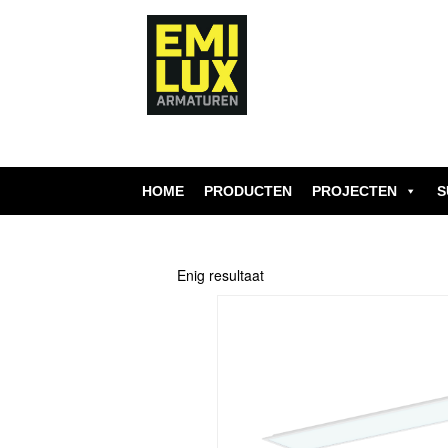
Skip
to
content
HOME
PRODUCTEN
PROJECTEN
S
Enig resultaat
Dit
product
heeft
meerdere
variaties.
Deze
optie