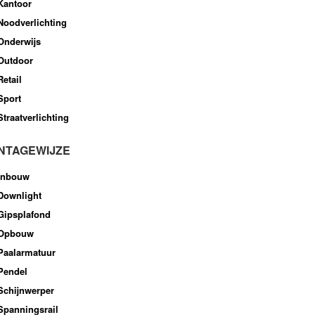
Kantoor
Noodverlichting
Onderwijs
Outdoor
Retail
Sport
Straatverlichting
NTAGEWIJZE
Inbouw
Downlight
Gipsplafond
Opbouw
Paalarmatuur
Pendel
Schijnwerper
Spanningsrail