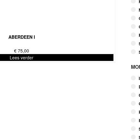
ABERDEEN I
€
75,00
Lees verder
MO