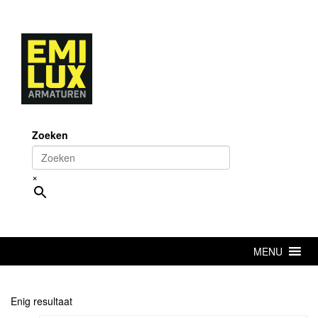
Skip
to
content
Zoeken
×
MENU
Enig resultaat