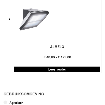
ALMELO
Prijsklasse:
€
48,00
-
€
179,00
€ 48,00
tot
Lees verder
€ 179,00
Dit
product
heeft
meerdere
GEBRUIKSOMGEVING
variaties.
Deze
Agrarisch