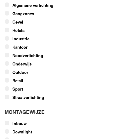
optie
Algemene verlichting
kan
Gangzones
gekozen
worden
Gevel
op
Hotels
de
Industrie
productpagina
Kantoor
Noodverlichting
Onderwijs
Outdoor
Retail
Sport
Straatverlichting
MONTAGEWIJZE
Inbouw
Downlight