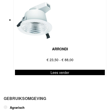
ARRONDI
Prijsklasse:
€
23,50
-
€
88,00
€ 23,50
tot
Lees verder
€ 88,00
Dit
product
heeft
meerdere
GEBRUIKSOMGEVING
variaties.
Deze
Agrarisch