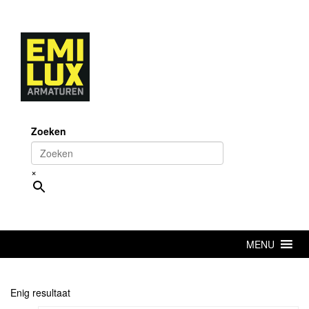
Skip
to
content
Zoeken
×
MENU
Enig resultaat