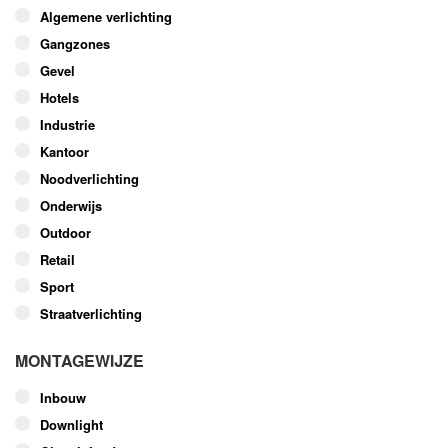
optie
Algemene verlichting
kan
Gangzones
gekozen
worden
Gevel
op
Hotels
de
Industrie
productpagina
Kantoor
Noodverlichting
Onderwijs
Outdoor
Retail
Sport
Straatverlichting
MONTAGEWIJZE
Inbouw
Downlight