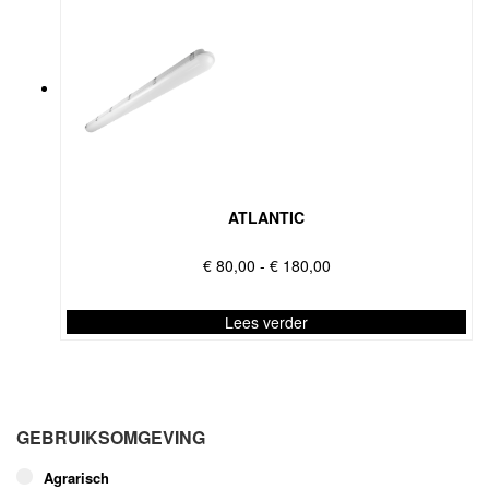
ATLANTIC
Prijsklasse:
€
80,00
-
€
180,00
€ 80,00
tot
Lees verder
€ 180,00
Dit
product
heeft
meerdere
GEBRUIKSOMGEVING
variaties.
Deze
Agrarisch