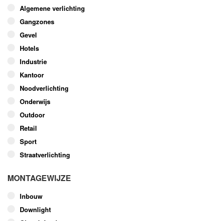
optie
Algemene verlichting
kan
Gangzones
gekozen
worden
Gevel
op
Hotels
de
Industrie
productpagina
Kantoor
Noodverlichting
Onderwijs
Outdoor
Retail
Sport
Straatverlichting
MONTAGEWIJZE
Inbouw
Downlight