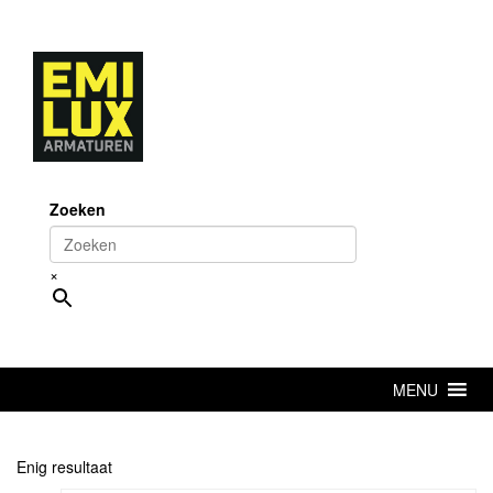
Skip
to
content
Zoeken
×
MENU
Enig resultaat