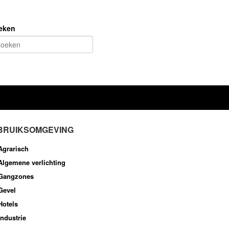
eken
BRUIKSOMGEVING
Agrarisch
Algemene verlichting
Gangzones
Gevel
Hotels
Industrie