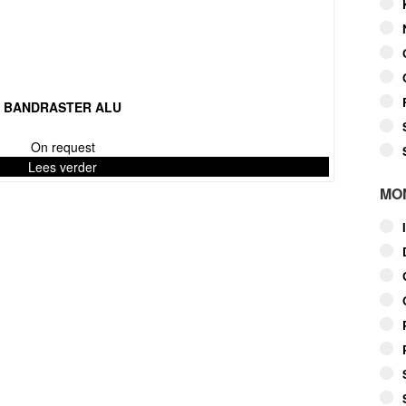
BANDRASTER ALU
On request
Lees verder
MO