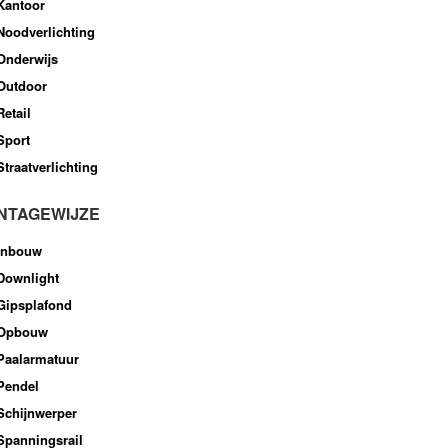
Kantoor
Noodverlichting
Onderwijs
Outdoor
Retail
Sport
Straatverlichting
NTAGEWIJZE
Inbouw
Downlight
Gipsplafond
Opbouw
Paalarmatuur
Pendel
Schijnwerper
Spanningsrail