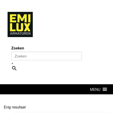
Skip
to
content
Zoeken
×
MENU
Enig resultaat