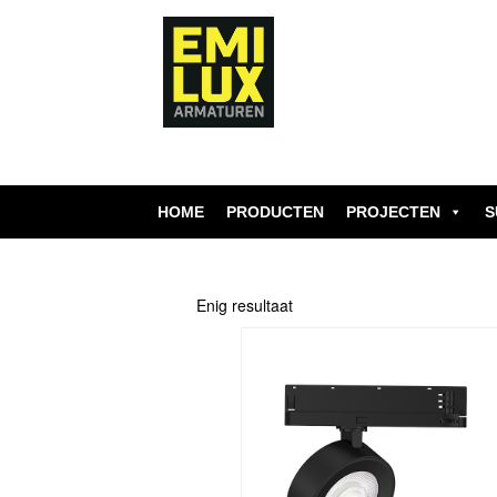
Skip
to
content
HOME
PRODUCTEN
PROJECTEN
S
Enig resultaat
Dit
product
heeft
meerdere
variaties.
Deze
optie