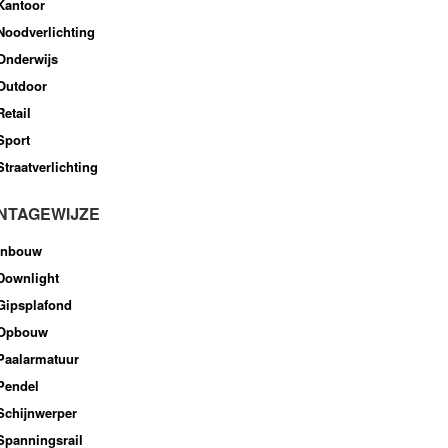
Kantoor
Noodverlichting
Onderwijs
Outdoor
Retail
Sport
Straatverlichting
NTAGEWIJZE
Inbouw
Downlight
Gipsplafond
Opbouw
Paalarmatuur
Pendel
Schijnwerper
Spanningsrail