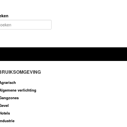
eken
BRUIKSOMGEVING
Agrarisch
Algemene verlichting
Gangzones
Gevel
Hotels
Industrie