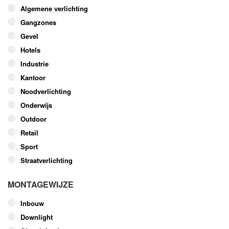
optie
Algemene verlichting
kan
Gangzones
gekozen
worden
Gevel
op
Hotels
de
Industrie
productpagina
Kantoor
Noodverlichting
Onderwijs
Outdoor
Retail
Sport
Straatverlichting
MONTAGEWIJZE
Inbouw
Downlight