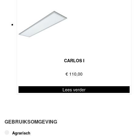
CARLOS I
€
110,00
Lees verder
Dit
product
heeft
meerdere
GEBRUIKSOMGEVING
variaties.
Deze
Agrarisch