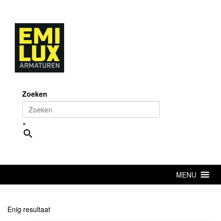
Skip
to
content
Zoeken
×
MENU
Enig resultaat