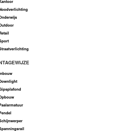
Kantoor
Noodverlichting
Onderwijs
Outdoor
Retail
Sport
Straatverlichting
NTAGEWIJZE
Inbouw
Downlight
Gipsplafond
Opbouw
Paalarmatuur
Pendel
Schijnwerper
Spanningsrail