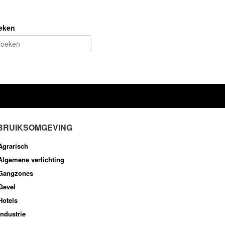
eken
BRUIKSOMGEVING
Agrarisch
Algemene verlichting
Gangzones
Gevel
Hotels
Industrie