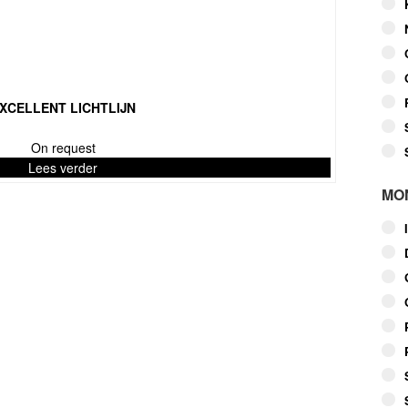
XCELLENT LICHTLIJN
On request
Lees verder
MO