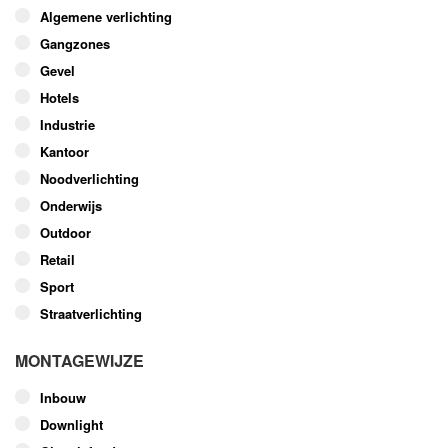
optie
Algemene verlichting
kan
Gangzones
gekozen
worden
Gevel
op
Hotels
de
Industrie
productpagina
Kantoor
Noodverlichting
Onderwijs
Outdoor
Retail
Sport
Straatverlichting
MONTAGEWIJZE
Inbouw
Downlight