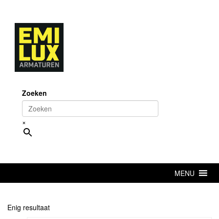
Skip
to
content
Zoeken
×
MENU
Enig resultaat