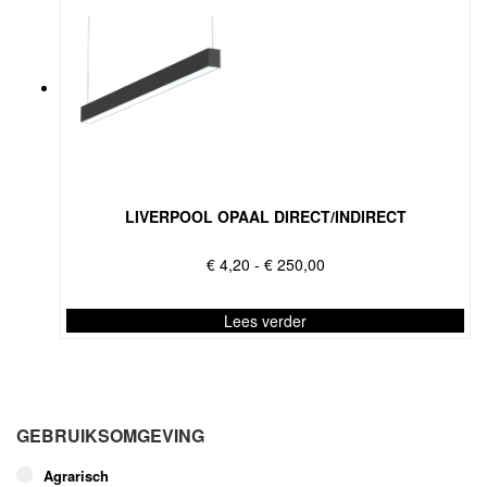
LIVERPOOL OPAAL DIRECT/INDIRECT
Prijsklasse:
€
4,20
-
€
250,00
€ 4,20
tot
Lees verder
€ 250,00
Dit
product
heeft
meerdere
GEBRUIKSOMGEVING
variaties.
Deze
Agrarisch