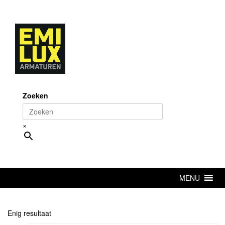
Skip
to
content
Zoeken
×
MENU
Enig resultaat