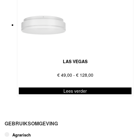
LAS VEGAS
Prijsklasse:
€
49,00
-
€
128,00
€ 49,00
tot
Lees verder
€ 128,00
Dit
product
heeft
meerdere
GEBRUIKSOMGEVING
variaties.
Deze
Agrarisch