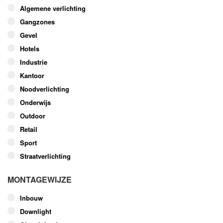
optie
Algemene verlichting
kan
Gangzones
gekozen
worden
Gevel
op
Hotels
de
Industrie
productpagina
Kantoor
Noodverlichting
Onderwijs
Outdoor
Retail
Sport
Straatverlichting
MONTAGEWIJZE
Inbouw
Downlight