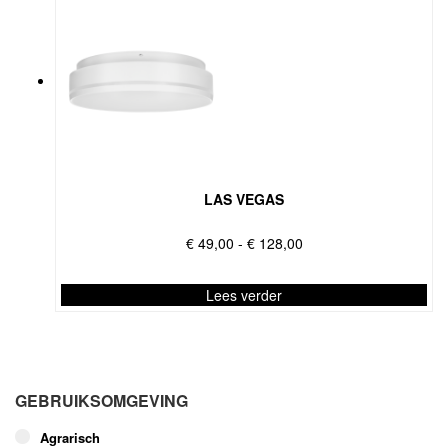
LAS VEGAS
Prijsklasse:
€
49,00
-
€
128,00
€ 49,00
tot
Lees verder
€ 128,00
Dit
product
heeft
meerdere
GEBRUIKSOMGEVING
variaties.
Deze
Agrarisch