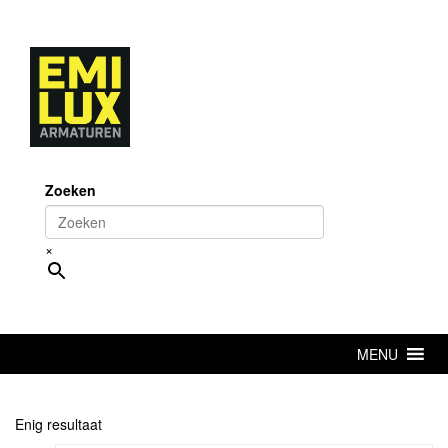
Skip
to
content
Zoeken
×
MENU
Enig resultaat