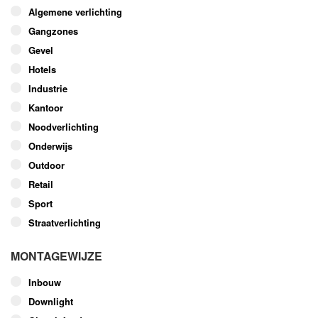
optie
Algemene verlichting
kan
Gangzones
gekozen
worden
Gevel
op
Hotels
de
Industrie
productpagina
Kantoor
Noodverlichting
Onderwijs
Outdoor
Retail
Sport
Straatverlichting
MONTAGEWIJZE
Inbouw
Downlight