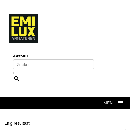
Skip
to
content
Zoeken
×
MENU
Enig resultaat