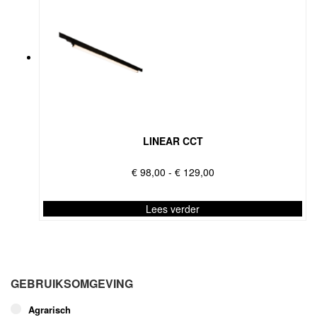
LINEAR CCT
Prijsklasse:
€
98,00
-
€
129,00
€ 98,00
tot
Lees verder
€ 129,00
Dit
product
heeft
meerdere
GEBRUIKSOMGEVING
variaties.
Deze
Agrarisch