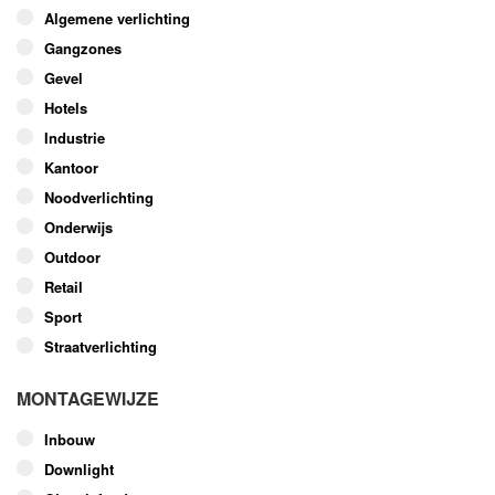
optie
Algemene verlichting
kan
Gangzones
gekozen
worden
Gevel
op
Hotels
de
Industrie
productpagina
Kantoor
Noodverlichting
Onderwijs
Outdoor
Retail
Sport
Straatverlichting
MONTAGEWIJZE
Inbouw
Downlight