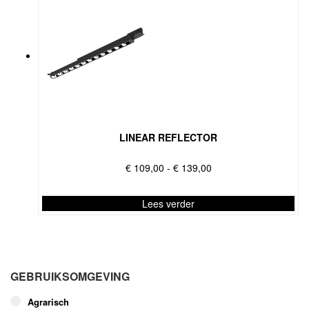
LINEAR REFLECTOR
Prijsklasse:
€
109,00
-
€
139,00
€ 109,00
tot
Lees verder
€ 139,00
Dit
product
heeft
meerdere
GEBRUIKSOMGEVING
variaties.
Deze
Agrarisch