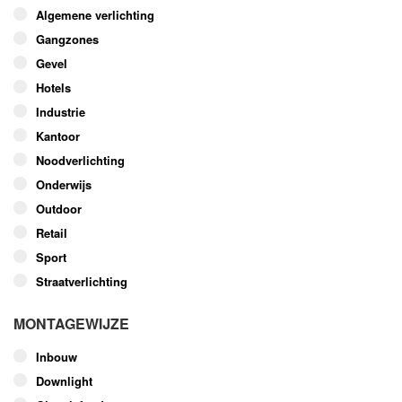
optie
Algemene verlichting
kan
Gangzones
gekozen
worden
Gevel
op
Hotels
de
Industrie
productpagina
Kantoor
Noodverlichting
Onderwijs
Outdoor
Retail
Sport
Straatverlichting
MONTAGEWIJZE
Inbouw
Downlight