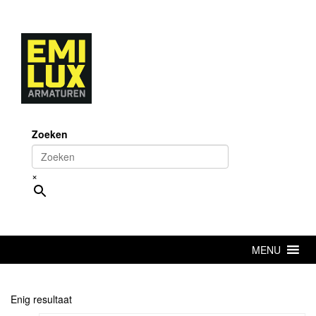
Skip
to
content
Zoeken
×
MENU
Enig resultaat