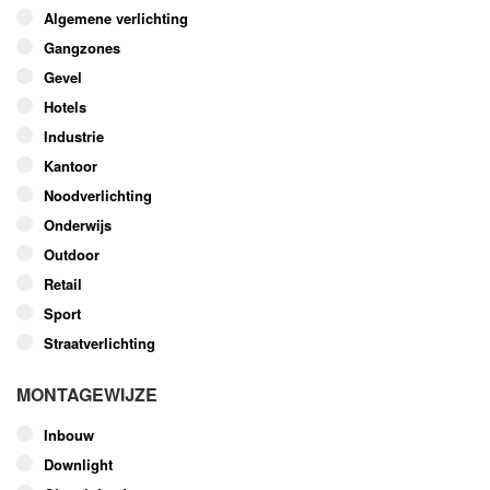
optie
Algemene verlichting
kan
Gangzones
gekozen
worden
Gevel
op
Hotels
de
Industrie
productpagina
Kantoor
Noodverlichting
Onderwijs
Outdoor
Retail
Sport
Straatverlichting
MONTAGEWIJZE
Inbouw
Downlight