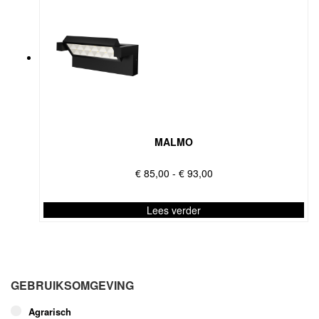
MALMO
Prijsklasse:
€
85,00
-
€
93,00
€ 85,00
tot
Lees verder
€ 93,00
Dit
product
heeft
meerdere
GEBRUIKSOMGEVING
variaties.
Deze
Agrarisch