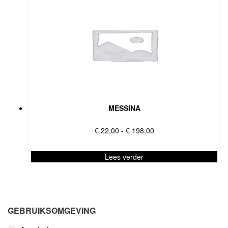
MESSINA
Prijsklasse:
€
22,00
-
€
198,00
€ 22,00
tot
Lees verder
€ 198,00
Dit
product
heeft
meerdere
GEBRUIKSOMGEVING
variaties.
Deze