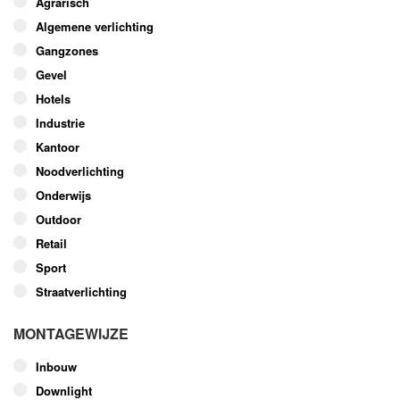
Agrarisch
optie
Algemene verlichting
kan
Gangzones
gekozen
worden
Gevel
op
Hotels
de
Industrie
productpagina
Kantoor
Noodverlichting
Onderwijs
Outdoor
Retail
Sport
Straatverlichting
MONTAGEWIJZE
Inbouw
Downlight