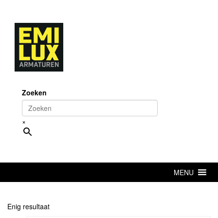
Skip
to
content
Zoeken
×
MENU
Enig resultaat