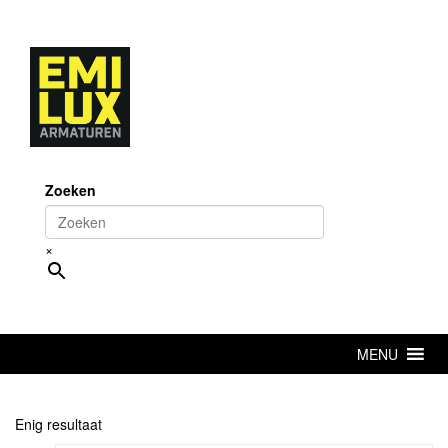
Skip
to
content
Zoeken
×
MENU
Enig resultaat