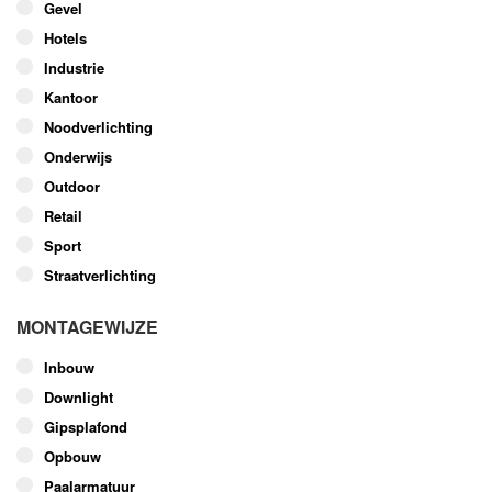
worden
Gevel
op
Hotels
de
Industrie
productpagina
Kantoor
Noodverlichting
Onderwijs
Outdoor
Retail
Sport
Straatverlichting
MONTAGEWIJZE
Inbouw
Downlight
Gipsplafond
Opbouw
Paalarmatuur