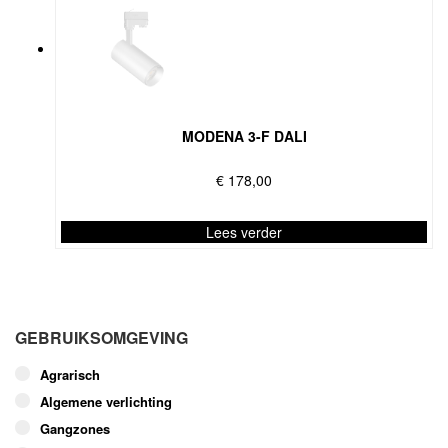
MODENA 3-F DALI
€
178,00
Lees verder
Dit
product
heeft
meerdere
GEBRUIKSOMGEVING
variaties.
Deze
Agrarisch
optie
Algemene verlichting
kan
Gangzones
gekozen