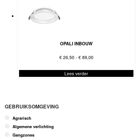
OPALI INBOUW
Prijsklasse:
€
26,50
-
€
89,00
€ 26,50
tot
Lees verder
€ 89,00
Dit
product
heeft
meerdere
GEBRUIKSOMGEVING
variaties.
Deze
Agrarisch
optie
Algemene verlichting
kan
Gangzones
gekozen