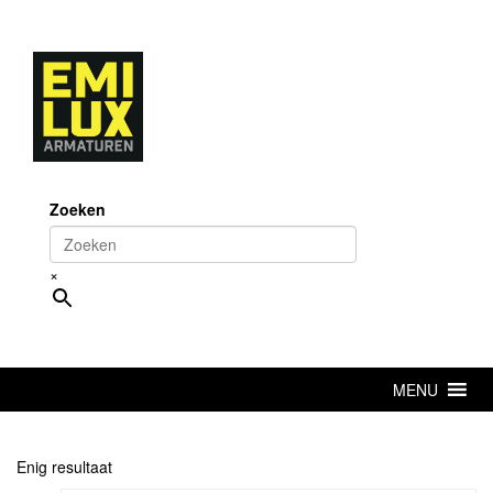
Skip
to
content
Zoeken
×
MENU
Enig resultaat