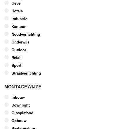
worden
Gevel
op
Hotels
de
Industrie
productpagina
Kantoor
Noodverlichting
Onderwijs
Outdoor
Retail
Sport
Straatverlichting
MONTAGEWIJZE
Inbouw
Downlight
Gipsplafond
Opbouw
Paalarmatuur