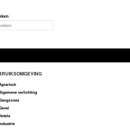
eken
BRUIKSOMGEVING
Agrarisch
Algemene verlichting
Gangzones
Gevel
Hotels
Industrie