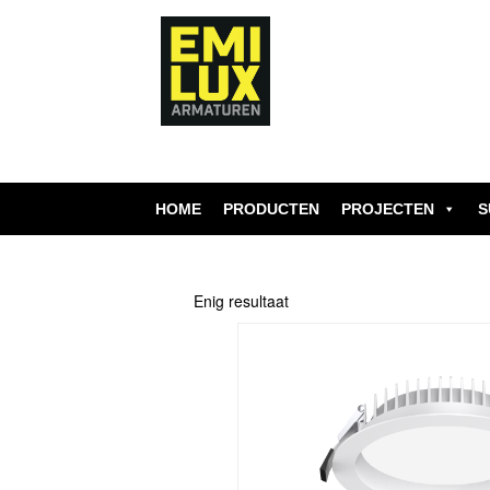
Skip
to
content
HOME
PRODUCTEN
PROJECTEN
S
Enig resultaat
Dit
product
heeft
meerdere
variaties.
Deze
optie