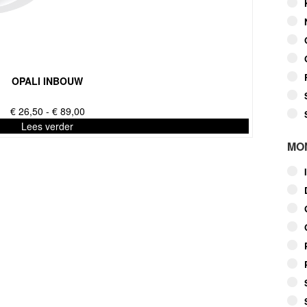
OPALI INBOUW
Prijsklasse:
€
26,50
-
€
89,00
€ 26,50
Lees verder
tot
MO
€ 89,00