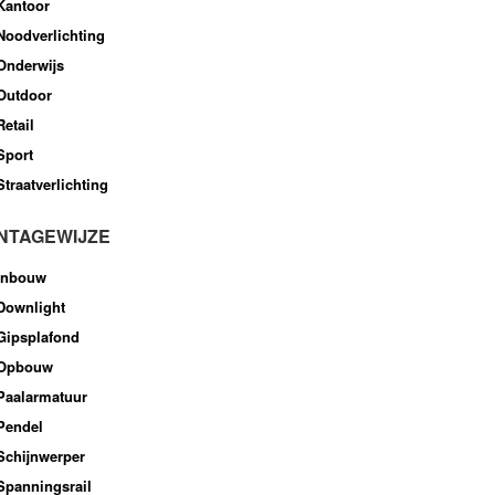
Kantoor
Noodverlichting
Onderwijs
Outdoor
Retail
Sport
Straatverlichting
NTAGEWIJZE
Inbouw
Downlight
Gipsplafond
Opbouw
Paalarmatuur
Pendel
Schijnwerper
Spanningsrail