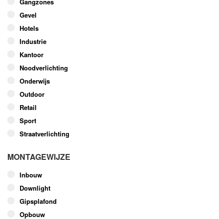
Gangzones
gekozen
worden
Gevel
op
Hotels
de
Industrie
productpagina
Kantoor
Noodverlichting
Onderwijs
Outdoor
Retail
Sport
Straatverlichting
MONTAGEWIJZE
Inbouw
Downlight
Gipsplafond
Opbouw