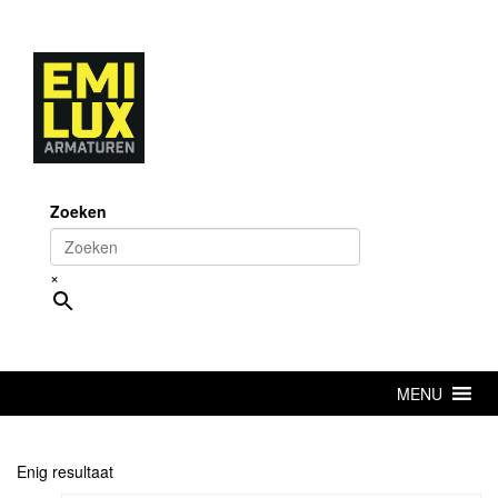
Skip
to
content
Zoeken
×
MENU
Enig resultaat