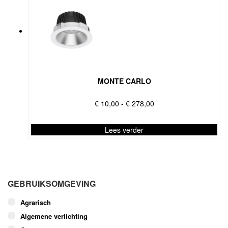
MONTE CARLO
Prijsklasse:
€
10,00
-
€
278,00
€ 10,00
tot
Lees verder
€ 278,00
Dit
product
heeft
meerdere
GEBRUIKSOMGEVING
variaties.
Deze
Agrarisch
optie
Algemene verlichting
kan