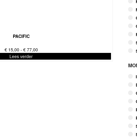
PACIFIC
Prijsklasse:
€
15,00
-
€
77,00
€ 15,00
Lees verder
tot
MO
€ 77,00