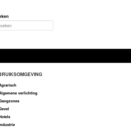
eken
BRUIKSOMGEVING
Agrarisch
Algemene verlichting
Gangzones
Gevel
Hotels
Industrie