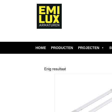
Skip
to
content
HOME
PRODUCTEN
PROJECTEN
S
Enig resultaat
Dit
product
heeft
meerdere
variaties.
Deze
optie