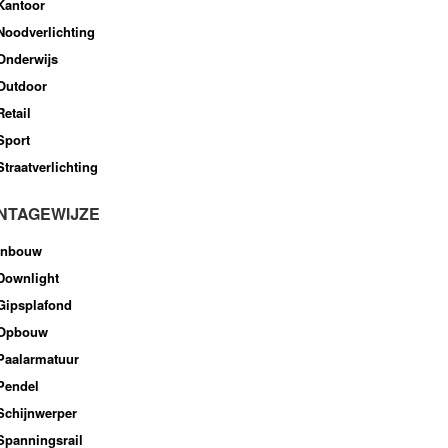
Kantoor
Noodverlichting
Onderwijs
Outdoor
Retail
Sport
Straatverlichting
NTAGEWIJZE
Inbouw
Downlight
Gipsplafond
Opbouw
Paalarmatuur
Pendel
Schijnwerper
Spanningsrail