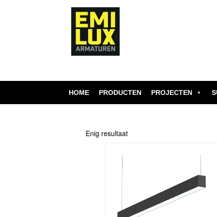
Skip
to
content
HOME
PRODUCTEN
PROJECTEN
S
Enig resultaat
Dit
product
heeft
meerdere
variaties.
Deze
optie