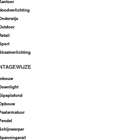
Kantoor
Noodverlichting
Onderwijs
Outdoor
Retail
Sport
Straatverlichting
NTAGEWIJZE
Inbouw
Downlight
Gipsplafond
Opbouw
Paalarmatuur
Pendel
Schijnwerper
Spanningsrail