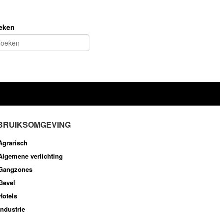
eken
BRUIKSOMGEVING
Agrarisch
Algemene verlichting
Gangzones
Gevel
Hotels
Industrie