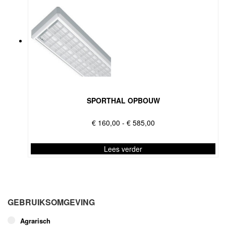
SPORTHAL OPBOUW
Prijsklasse:
€
160,00
-
€
585,00
€ 160,00
tot
Lees verder
€ 585,00
Dit
product
heeft
meerdere
GEBRUIKSOMGEVING
variaties.
Deze
Agrarisch