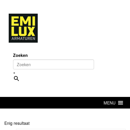
Skip
to
content
Zoeken
×
MENU
Enig resultaat