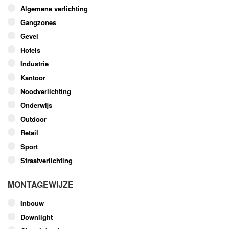
optie
Algemene verlichting
kan
Gangzones
gekozen
worden
Gevel
op
Hotels
de
Industrie
productpagina
Kantoor
Noodverlichting
Onderwijs
Outdoor
Retail
Sport
Straatverlichting
MONTAGEWIJZE
Inbouw
Downlight