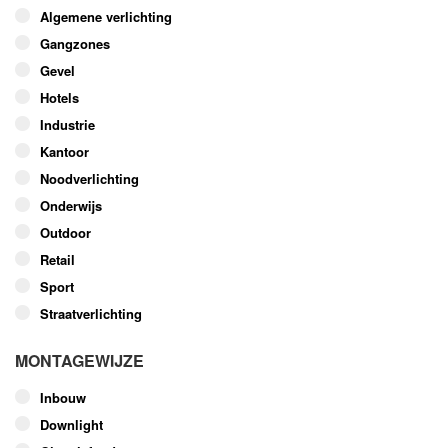
optie
Algemene verlichting
kan
Gangzones
gekozen
worden
Gevel
op
Hotels
de
Industrie
productpagina
Kantoor
Noodverlichting
Onderwijs
Outdoor
Retail
Sport
Straatverlichting
MONTAGEWIJZE
Inbouw
Downlight