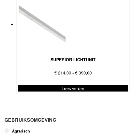
SUPERIOR LICHTUNIT
Prijsklasse:
€
214,00
-
€
390,00
€ 214,00
tot
Lees verder
€ 390,00
Dit
product
heeft
meerdere
GEBRUIKSOMGEVING
variaties.
Deze
Agrarisch