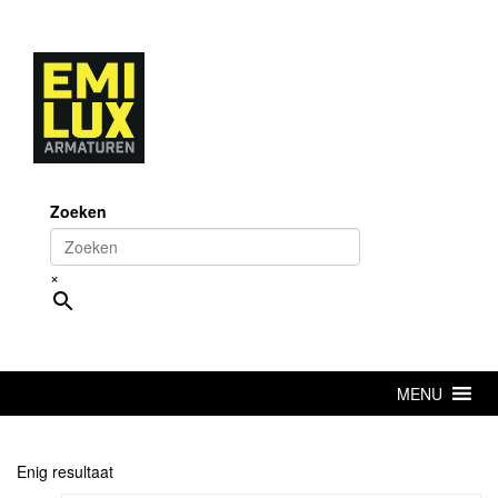
Skip
to
content
Zoeken
×
MENU
Enig resultaat