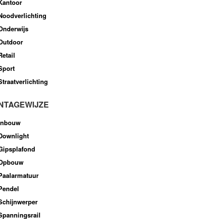
Kantoor
Noodverlichting
Onderwijs
Outdoor
Retail
Sport
Straatverlichting
NTAGEWIJZE
Inbouw
Downlight
Gipsplafond
Opbouw
Paalarmatuur
Pendel
Schijnwerper
Spanningsrail