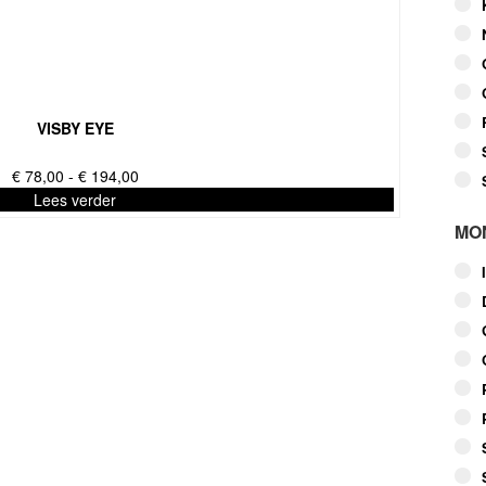
VISBY EYE
Prijsklasse:
€
78,00
-
€
194,00
€ 78,00
Lees verder
tot
MO
€ 194,00