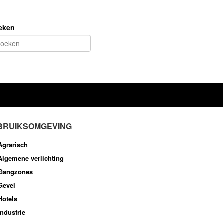
eken
BRUIKSOMGEVING
Agrarisch
Algemene verlichting
Gangzones
Gevel
Hotels
Industrie