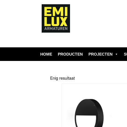
Skip
to
content
HOME
PRODUCTEN
PROJECTEN
S
Enig resultaat
Dit
product
heeft
meerdere
variaties.
Deze
optie