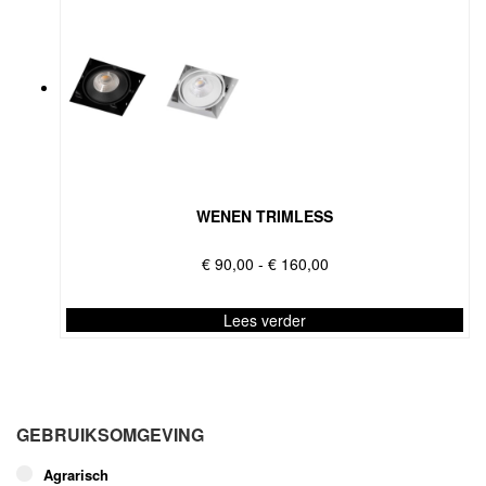
WENEN TRIMLESS
Prijsklasse:
€
90,00
-
€
160,00
€ 90,00
tot
Lees verder
€ 160,00
Dit
product
heeft
meerdere
GEBRUIKSOMGEVING
variaties.
Deze
Agrarisch