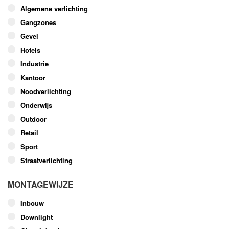
optie
Algemene verlichting
kan
Gangzones
gekozen
worden
Gevel
op
Hotels
de
Industrie
productpagina
Kantoor
Noodverlichting
Onderwijs
Outdoor
Retail
Sport
Straatverlichting
MONTAGEWIJZE
Inbouw
Downlight