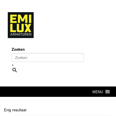
Skip
to
content
Zoeken
×
MENU
Enig resultaat