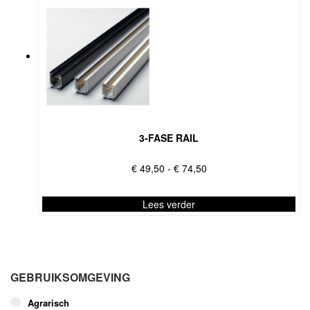
3-FASE RAIL
Prijsklasse:
€
49,50
-
€
74,50
€ 49,50
tot
Lees verder
€ 74,50
Dit
product
heeft
meerdere
GEBRUIKSOMGEVING
variaties.
Deze
Agrarisch