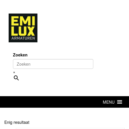
Skip
to
content
Zoeken
×
MENU
Enig resultaat