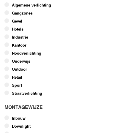
optie
Algemene verlichting
kan
Gangzones
gekozen
worden
Gevel
op
Hotels
de
Industrie
productpagina
Kantoor
Noodverlichting
Onderwijs
Outdoor
Retail
Sport
Straatverlichting
MONTAGEWIJZE
Inbouw
Downlight