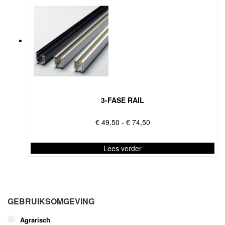
3-FASE RAIL
Prijsklasse:
€
49,50
-
€
74,50
€ 49,50
tot
Lees verder
€ 74,50
Dit
product
heeft
meerdere
GEBRUIKSOMGEVING
variaties.
Deze
Agrarisch