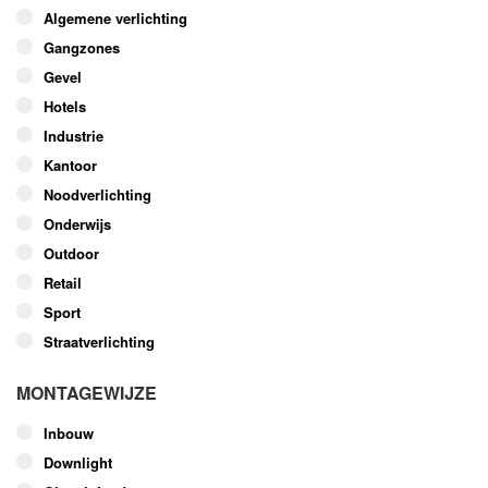
optie
Algemene verlichting
kan
Gangzones
gekozen
worden
Gevel
op
Hotels
de
Industrie
productpagina
Kantoor
Noodverlichting
Onderwijs
Outdoor
Retail
Sport
Straatverlichting
MONTAGEWIJZE
Inbouw
Downlight