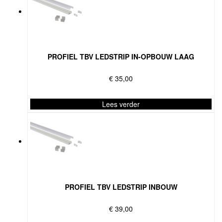
heeft
meerdere
variaties.
Deze
optie
PROFIEL TBV LEDSTRIP IN-OPBOUW LAAG
kan
gekozen
€
35,00
worden
op
Lees verder
de
Dit
productpagina
product
heeft
meerdere
variaties.
Deze
optie
PROFIEL TBV LEDSTRIP INBOUW
kan
gekozen
€
39,00
worden