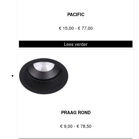
optie
kan
PACIFIC
gekozen
worden
Prijsklasse:
€
15,00
-
€
77,00
op
€ 15,00
de
tot
Lees verder
productpagina
€ 77,00
Dit
product
heeft
meerdere
variaties.
Deze
optie
kan
gekozen
worden
PRAAG ROND
op
de
Prijsklasse:
€
9,00
-
€
78,50
productpagina
€ 9,00