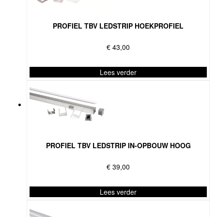
Deze
optie
PROFIEL TBV LEDSTRIP HOEKPROFIEL
kan
gekozen
€
43,00
worden
op
de
Lees verder
productpagina
Dit
product
heeft
meerdere
variaties.
Deze
PROFIEL TBV LEDSTRIP IN-OPBOUW HOOG
optie
kan
€
39,00
gekozen
worden
op
Lees verder
de
Dit
productpagina
product