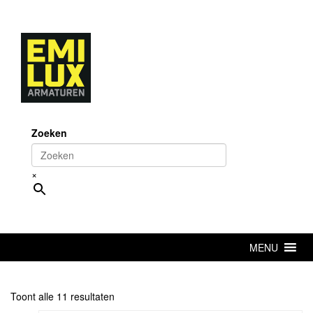
Skip
to
content
Zoeken
×
MENU
Toont alle 11 resultaten