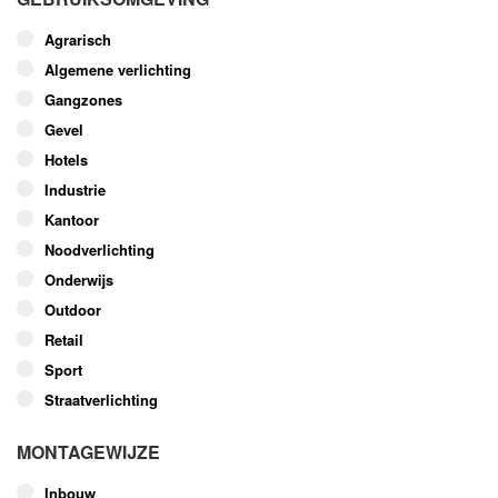
variaties.
Deze
Agrarisch
optie
Algemene verlichting
kan
Gangzones
gekozen
worden
Gevel
op
Hotels
de
Industrie
productpagina
Kantoor
Noodverlichting
Onderwijs
Outdoor
Retail
Sport
Straatverlichting
MONTAGEWIJZE
Inbouw