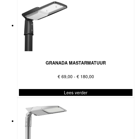
GRANADA MASTARMATUUR
Prijsklasse:
€
69,00
-
€
180,00
€ 69,00
tot
Lees verder
€ 180,00
Dit
product
heeft
meerdere
variaties.
Deze