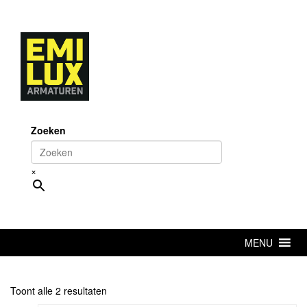
Skip
to
content
Zoeken
×
MENU
Toont alle 2 resultaten