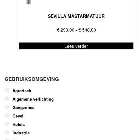
optie
kan
gekozen
SEVILLA MASTARMATUUR
worden
op
Prijsklasse:
€
290,00
-
€
540,00
de
€ 290,00
productpagina
tot
Lees verder
€ 540,00
Dit
product
heeft
meerdere
GEBRUIKSOMGEVING
variaties.
Deze
Agrarisch
optie
Algemene verlichting
kan
Gangzones
gekozen
worden
Gevel
op
Hotels
de
Industrie
productpagina