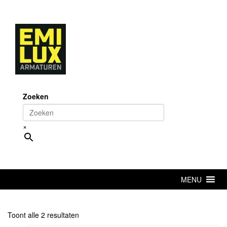
Skip
to
content
Zoeken
×
MENU
Toont alle 2 resultaten