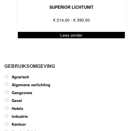
SUPERIOR LICHTUNIT
Prijsklasse:
€
214,00
-
€
390,00
€ 214,00
tot
Lees verder
€ 390,00
Dit
product
heeft
meerdere
GEBRUIKSOMGEVING
variaties.
Deze
Agrarisch
optie
Algemene verlichting
kan
Gangzones
gekozen
worden
Gevel
op
Hotels
de
Industrie
productpagina
Kantoor