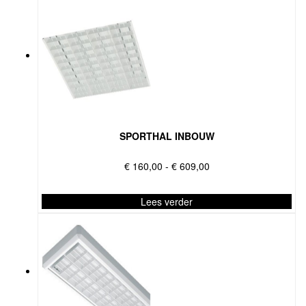
SPORTHAL INBOUW
Prijsklasse:
€
160,00
-
€
609,00
€ 160,00
tot
Lees verder
€ 609,00
Dit
product
heeft
meerdere
variaties.
Deze