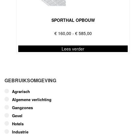
optie
kan
gekozen
worden
SPORTHAL OPBOUW
op
de
Prijsklasse:
€
160,00
-
€
585,00
productpagina
€ 160,00
tot
Lees verder
€ 585,00
Dit
product
heeft
meerdere
GEBRUIKSOMGEVING
variaties.
Deze
Agrarisch
optie
Algemene verlichting
kan
Gangzones
gekozen
worden
Gevel
op
Hotels
de
Industrie