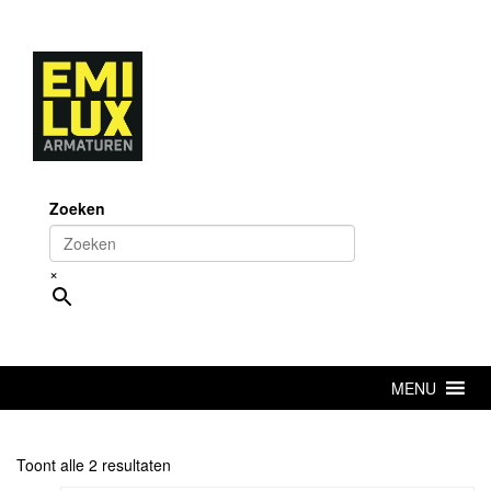
Skip
to
content
Zoeken
×
MENU
Toont alle 2 resultaten