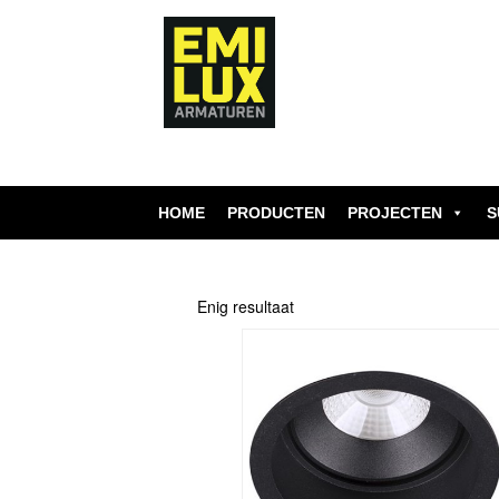
Skip
to
content
HOME
PRODUCTEN
PROJECTEN
S
Enig resultaat
Dit
product
heeft
meerdere
variaties.
Deze
optie