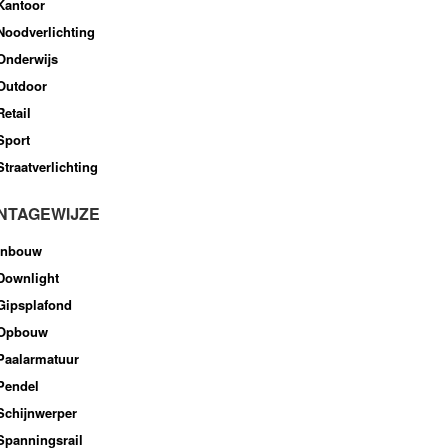
Kantoor
Noodverlichting
Onderwijs
Outdoor
Retail
Sport
Straatverlichting
NTAGEWIJZE
Inbouw
Downlight
Gipsplafond
Opbouw
Paalarmatuur
Pendel
Schijnwerper
Spanningsrail