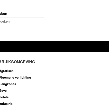
eken
BRUIKSOMGEVING
Agrarisch
Algemene verlichting
Gangzones
Gevel
Hotels
Industrie