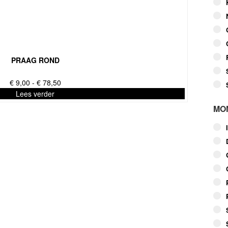
PRAAG ROND
Prijsklasse:
€
9,00
-
€
78,50
€ 9,00
Lees verder
tot
MO
€ 78,50