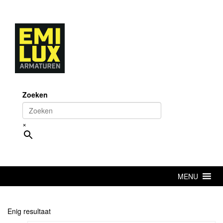
Skip
to
content
Zoeken
×
MENU
Enig resultaat