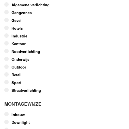
optie
Algemene verlichting
kan
Gangzones
gekozen
worden
Gevel
op
Hotels
de
Industrie
productpagina
Kantoor
Noodverlichting
Onderwijs
Outdoor
Retail
Sport
Straatverlichting
MONTAGEWIJZE
Inbouw
Downlight