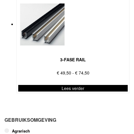
3-FASE RAIL
Prijsklasse:
€
49,50
-
€
74,50
€ 49,50
tot
Lees verder
€ 74,50
Dit
product
heeft
meerdere
GEBRUIKSOMGEVING
variaties.
Deze
Agrarisch