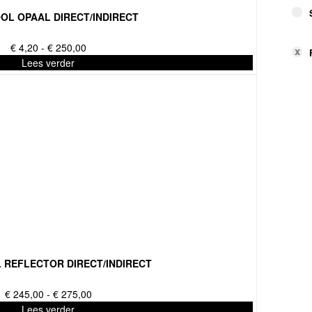
OL OPAAL DIRECT/INDIRECT
Prijsklasse:
€
4,20
-
€
250,00
€ 4,20
Lees verder
tot
€ 250,00
 REFLECTOR DIRECT/INDIRECT
Prijsklasse:
€
245,00
-
€
275,00
€ 245,00
Lees verder