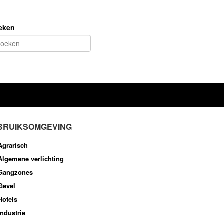
eken
BRUIKSOMGEVING
Agrarisch
Algemene verlichting
Gangzones
Gevel
Hotels
Industrie