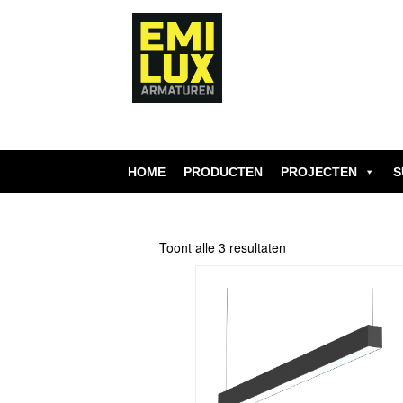
Skip
to
content
HOME
PRODUCTEN
PROJECTEN
S
Toont alle 3 resultaten
Dit
product
heeft
meerdere
variaties.
Deze
optie