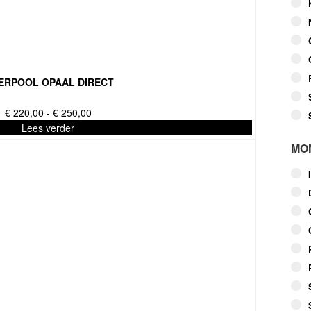
VERPOOL OPAAL DIRECT
Prijsklasse:
€
220,00
-
€
250,00
€ 220,00
Lees verder
tot
MO
€ 250,00