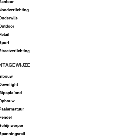
Kantoor
Noodverlichting
Onderwijs
Outdoor
Retail
Sport
Straatverlichting
NTAGEWIJZE
Inbouw
Downlight
Gipsplafond
Opbouw
Paalarmatuur
Pendel
Schijnwerper
Spanningsrail