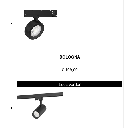
BOLOGNA
€
109,00
Lees verder
Dit
product
heeft
meerdere
variaties.
Deze