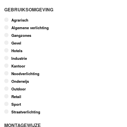
meerdere
GEBRUIKSOMGEVING
variaties.
Deze
Agrarisch
optie
Algemene verlichting
kan
Gangzones
gekozen
worden
Gevel
op
Hotels
de
Industrie
productpagina
Kantoor
Noodverlichting
Onderwijs
Outdoor
Retail
Sport
Straatverlichting
MONTAGEWIJZE