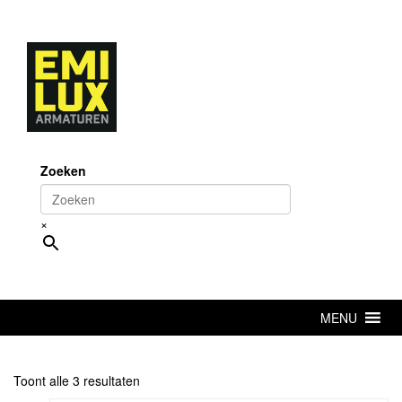
Skip
to
content
Zoeken
×
MENU
Toont alle 3 resultaten