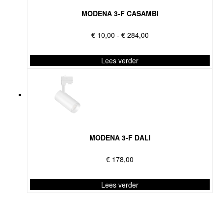
optie
kan
MODENA 3-F CASAMBI
gekozen
worden
Prijsklasse:
€
10,00
-
€
284,00
op
€ 10,00
de
tot
Lees verder
productpagina
€ 284,00
Dit
product
heeft
meerdere
variaties.
Deze
optie
MODENA 3-F DALI
kan
gekozen
€
178,00
worden
op
Lees verder
de
Dit
productpagina
product
heeft