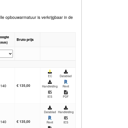
le opbouwarmatuur is verkrijgbaar in de
oogte
Bruto prijs
(mm)
EC
Datablad
€
135,00
140
Handleiding
Revit
IES
PDF
Datablad
Handleiding
€
135,00
140
Revit
IES