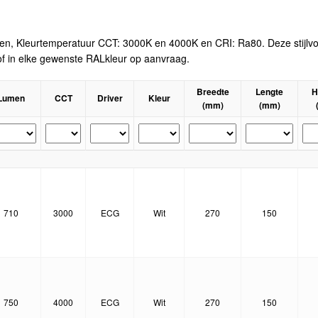
men, Kleurtemperatuur CCT: 3000K en 4000K en CRI: Ra80. Deze stijlvol
js of in elke gewenste RALkleur op aanvraag.
Breedte
Lengte
H
Lumen
CCT
Driver
Kleur
(mm)
(mm)
710
3000
ECG
Wit
270
150
750
4000
ECG
Wit
270
150