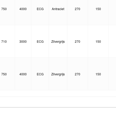
750
4000
ECG
Antraciet
270
150
710
3000
ECG
Zilvergrijs
270
150
750
4000
ECG
Zilvergrijs
270
150