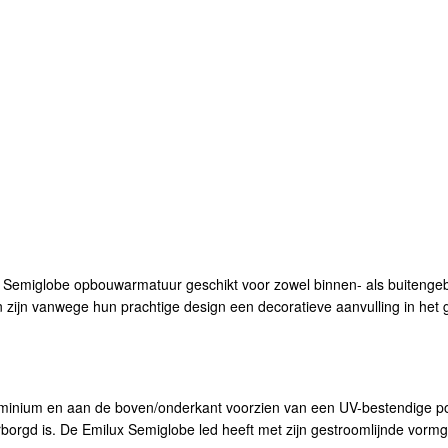
Semiglobe opbouwarmatuur geschikt voor zowel binnen- als buitengebr
 zijn vanwege hun prachtige design een decoratieve aanvulling in het g
uminium en aan de boven/onderkant voorzien van een UV-bestendige p
gd is. De Emilux Semiglobe led heeft met zijn gestroomlijnde vormgev