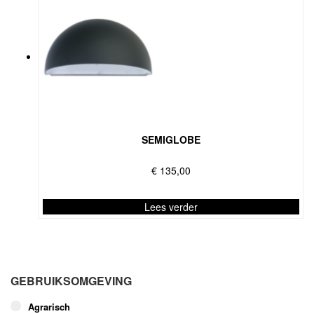
SEMIGLOBE
€
135,00
Lees verder
Dit
product
heeft
meerdere
GEBRUIKSOMGEVING
variaties.
Deze
Agrarisch