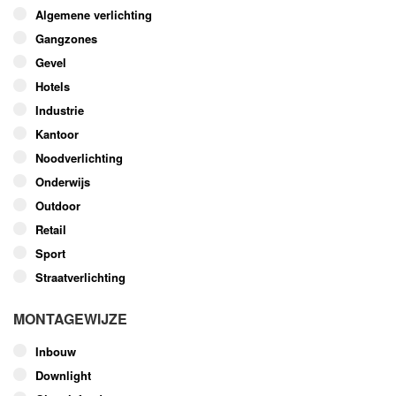
optie
Algemene verlichting
kan
Gangzones
gekozen
worden
Gevel
op
Hotels
de
Industrie
productpagina
Kantoor
Noodverlichting
Onderwijs
Outdoor
Retail
Sport
Straatverlichting
MONTAGEWIJZE
Inbouw
Downlight