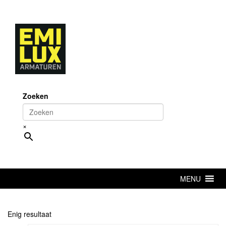
Skip
to
content
Zoeken
×
MENU
Enig resultaat