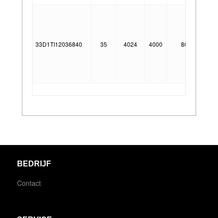
D
33D1TI12036840
35
4024
4000
80°
Da
BEDRIJF
Contact