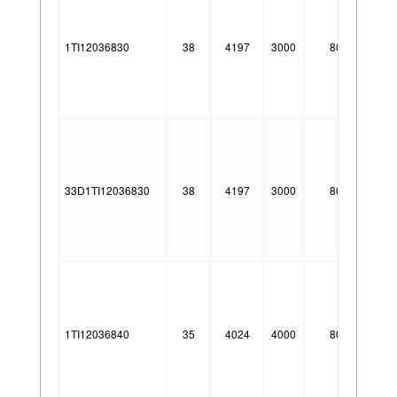
1TI12036830
38
4197
3000
80°
E
D
33D1TI12036830
38
4197
3000
80°
Da
1TI12036840
35
4024
4000
80°
E