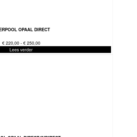
VERPOOL OPAAL DIRECT
Prijsklasse:
€
220,00
-
€
250,00
€ 220,00
Lees verder
tot
€ 250,00