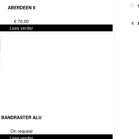
ABERDEEN II
€
70,00
Lees verder
BANDRASTER ALU
On request
Lees verder