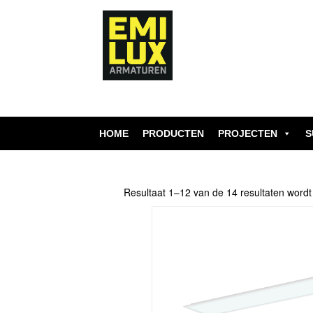
Skip
to
content
HOME
PRODUCTEN
PROJECTEN
S
Resultaat 1–12 van de 14 resultaten word
Dit
product
heeft
meerdere
variaties.
Deze
optie