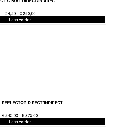
OL OPAAL DIRECT/INDIRECT
Prijsklasse:
€
4,20
-
€
250,00
€ 4,20
Lees verder
tot
€ 250,00
 REFLECTOR DIRECT/INDIRECT
Prijsklasse:
€
245,00
-
€
275,00
€ 245,00
Lees verder
tot