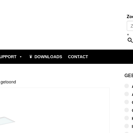
Zo
×
UPPORT
DOWNLOADS
CONTACT
GE
t getoond