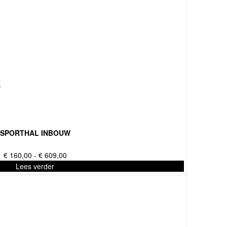
€ 275,00
SPORTHAL INBOUW
Prijsklasse:
€
160,00
-
€
609,00
€ 160,00
Lees verder
tot
€ 609,00