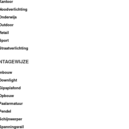
Kantoor
Noodverlichting
Onderwijs
Outdoor
Retail
Sport
Straatverlichting
NTAGEWIJZE
Inbouw
Downlight
Gipsplafond
Opbouw
Paalarmatuur
Pendel
Schijnwerper
Spanningsrail