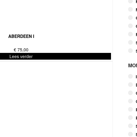
ABERDEEN I
€
75,00
Lees verder
MO