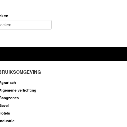
eken
BRUIKSOMGEVING
Agrarisch
Algemene verlichting
Gangzones
Gevel
Hotels
Industrie