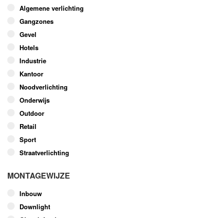
optie
Algemene verlichting
kan
Gangzones
gekozen
worden
Gevel
op
Hotels
de
Industrie
productpagina
Kantoor
Noodverlichting
Onderwijs
Outdoor
Retail
Sport
Straatverlichting
MONTAGEWIJZE
Inbouw
Downlight