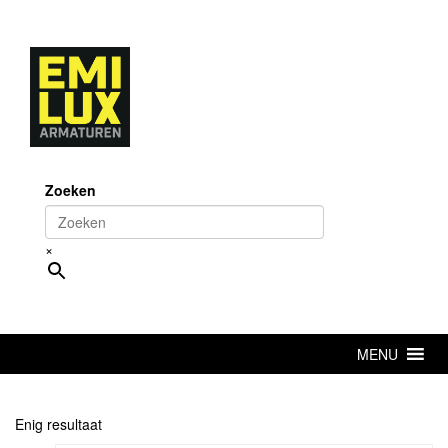
Skip
to
content
Zoeken
×
MENU
Enig resultaat