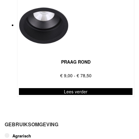
PRAAG ROND
Prijsklasse:
€
9,00
-
€
78,50
€ 9,00
tot
Lees verder
€ 78,50
Dit
product
heeft
meerdere
GEBRUIKSOMGEVING
variaties.
Deze
Agrarisch