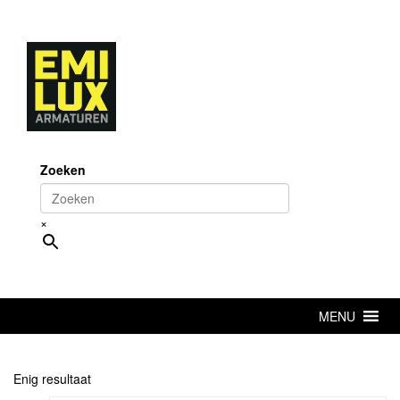
Skip
to
content
Zoeken
×
MENU
Enig resultaat