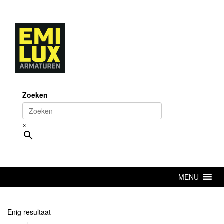
Skip
to
content
Zoeken
×
MENU
Enig resultaat