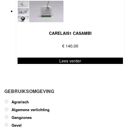
CARELAIS1 CASAMBI
€
140,00
Lees verder
Dit
product
heeft
meerdere
GEBRUIKSOMGEVING
variaties.
Deze
Agrarisch
optie
Algemene verlichting
kan
Gangzones
gekozen
worden
Gevel