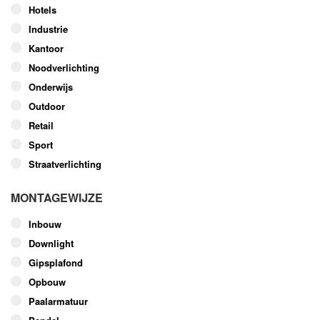
op
Hotels
de
Industrie
productpagina
Kantoor
Noodverlichting
Onderwijs
Outdoor
Retail
Sport
Straatverlichting
MONTAGEWIJZE
Inbouw
Downlight
Gipsplafond
Opbouw
Paalarmatuur