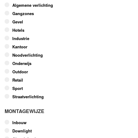
optie
Algemene verlichting
kan
Gangzones
gekozen
worden
Gevel
op
Hotels
de
Industrie
productpagina
Kantoor
Noodverlichting
Onderwijs
Outdoor
Retail
Sport
Straatverlichting
MONTAGEWIJZE
Inbouw
Downlight