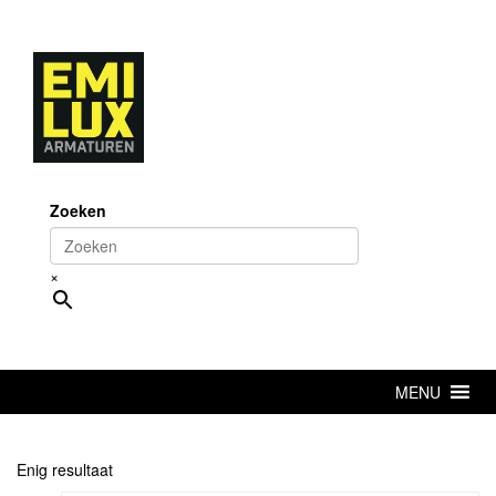
Skip
to
content
Zoeken
×
MENU
Enig resultaat