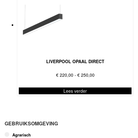
LIVERPOOL OPAAL DIRECT
Prijsklasse:
€
220,00
-
€
250,00
€ 220,00
tot
Lees verder
€ 250,00
Dit
product
heeft
meerdere
GEBRUIKSOMGEVING
variaties.
Deze
Agrarisch